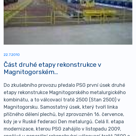
22.7.2010
Část druhé etapy rekonstrukce v
Magnitogorském...
Do zkušebního provozu předalo PSG první úsek druhé
etapy rekonstrukce Magnitogorského metalurgického
kombinátu, a to válcovací tratě 2500 (Stan 2500) v
Magnitogorsku. Samostatný úsek, který tvoří linka
příčného dělení plechů, byl zprovozněn 16. července,
kdy je v Ruské federaci Den metalurgů. Celá II. etapa
modernizace, kterou PSG zahájilo v listopadu 2009,