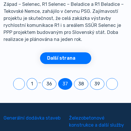
Západ – Selenec, R1 Selenec – Beladice a R1 Beladice –
Tekovské Nemce, zahájilo v červnu PSG. Zajímavostí
projektu je skutečnost, že celá zakázka výstavby
rychlostní komunikace R1 i s areálem SSÚR Selenec je
PPP projektem budovaným pro Slovenský stát. Doba
realizace je plánována na jeden rok.
Další strana
…
1
36
37
38
39
Generální dodávka staveb
Železobetonové
konstrukce a další služby