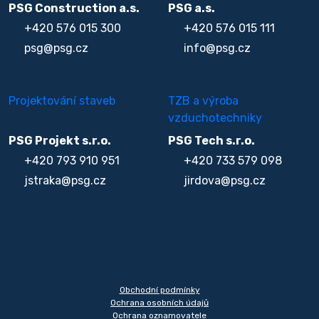
PSG Construction a.s.
PSG a.s.
+420 576 015 300
+420 576 015 111
psg@psg.cz
info@psg.cz
Projektování staveb
TZB a výroba
vzduchotechniky
PSG Projekt s.r.o.
PSG Tech s.r.o.
+420 793 910 951
+420 733 579 098
jstraka@psg.cz
jirdova@psg.cz
Obchodní podmínky
Ochrana osobních údajů
Ochrana oznamovatele