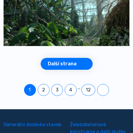
Další strana
…
1
2
3
4
12
Generální dodávka staveb
Železobetonové
konstrukce a další služby