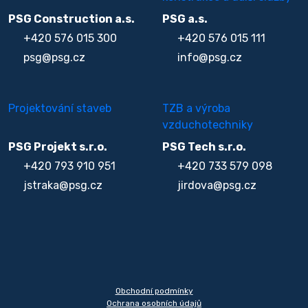
PSG Construction a.s.
PSG a.s.
+420 576 015 300
+420 576 015 111
psg@psg.cz
info@psg.cz
Projektování staveb
TZB a výroba
vzduchotechniky
PSG Projekt s.r.o.
PSG Tech s.r.o.
+420 793 910 951
+420 733 579 098
jstraka@psg.cz
jirdova@psg.cz
Obchodní podmínky
Ochrana osobních údajů