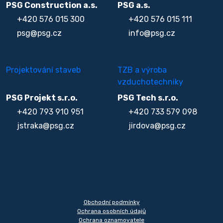
PSG Construction a.s.
PSG a.s.
+420 576 015 300
+420 576 015 111
psg@psg.cz
info@psg.cz
Projektování staveb
TZB a výroba
vzduchotechniky
PSG Projekt s.r.o.
PSG Tech s.r.o.
+420 793 910 951
+420 733 579 098
jstraka@psg.cz
jirdova@psg.cz
Obchodní podmínky
Ochrana osobních údajů
Ochrana oznamovatele