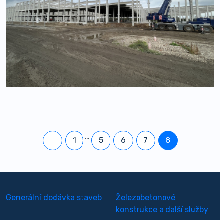
…
1
5
6
7
8
Generální dodávka staveb
Železobetonové
konstrukce a další služby