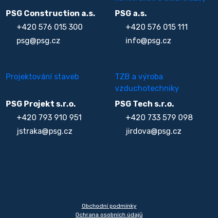
PSG Construction a.s.
PSG a.s.
+420 576 015 300
+420 576 015 111
psg@psg.cz
info@psg.cz
Projektování staveb
TZB a výroba
vzduchotechniky
PSG Projekt s.r.o.
PSG Tech s.r.o.
+420 793 910 951
+420 733 579 098
jstraka@psg.cz
jirdova@psg.cz
Obchodní podmínky
Ochrana osobních údajů