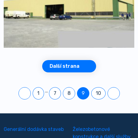
Další strana
…
1
7
8
9
10
Generální dodávka staveb
Železobetonové
konstrukce a další služby