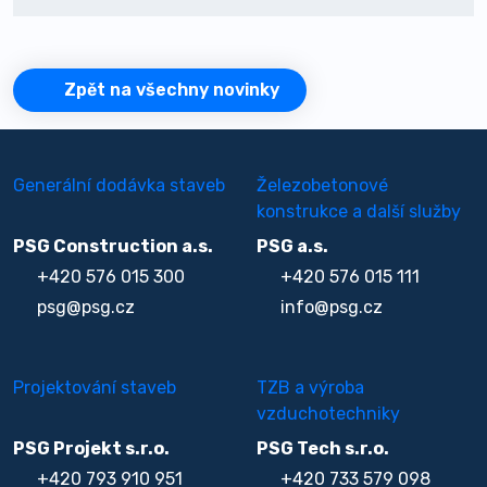
Zpět na všechny novinky
Generální dodávka staveb
Železobetonové
konstrukce a další služby
PSG Construction a.s.
PSG a.s.
+420 576 015 300
+420 576 015 111
psg@psg.cz
info@psg.cz
Projektování staveb
TZB a výroba
vzduchotechniky
PSG Projekt s.r.o.
PSG Tech s.r.o.
+420 793 910 951
+420 733 579 098