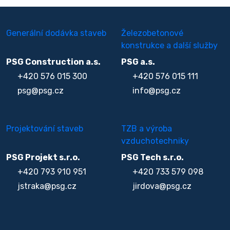
Generální dodávka staveb
Železobetonové
konstrukce a další služby
PSG Construction a.s.
PSG a.s.
+420 576 015 300
+420 576 015 111
psg@psg.cz
info@psg.cz
Projektování staveb
TZB a výroba
vzduchotechniky
PSG Projekt s.r.o.
PSG Tech s.r.o.
+420 793 910 951
+420 733 579 098
jstraka@psg.cz
jirdova@psg.cz