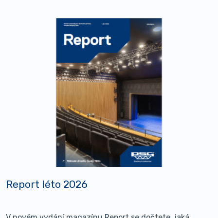
Report léto 2026
V novém vydání magazínu Report se dočtete, jaká