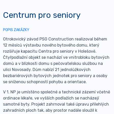
Centrum pro seniory
POPIS ZAKÁZKY
Otrokovický závod PSG Construction realizoval během
12 měsíců výstavbu nového bytového domu, který
rozšiřuje kapacitu Centra pro seniory v Holešově.
Čtyřpodlažní objekt se nachází ve vnitrobloku bytových
domů a v blízkosti domu s pečovatelskou službou na
ulici Novosady. Dům nabízí 21 jednolůžkových
bezbariérových bytových jednotek pro seniory a osoby
se sníženou schopností pohybu a orientace.
V 1. NP je umístěno společné a technické zázemí včetně
ordinace lékaře, ve vyšších podlažích se nacházejí
samotné byty. Projekt zahrnoval také úpravu přilehlých
zahradních ploch tak, aby prostor nadále sloužil k