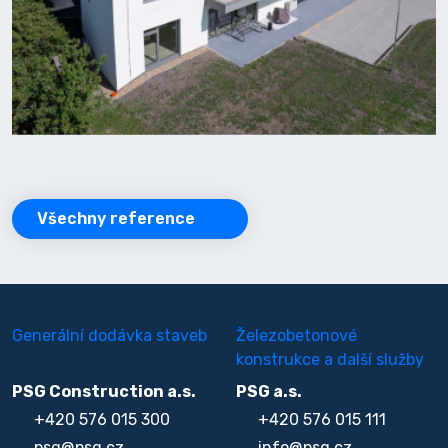
Všechny reference
Generální dodávka staveb
Železobetonové
konstrukce a další služby
PSG Construction a.s.
PSG a.s.
+420 576 015 300
+420 576 015 111
psg@psg.cz
info@psg.cz