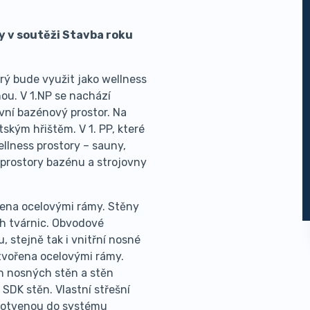
y v soutěži Stavba roku
rý bude využit jako wellness
ou. V 1.NP se nachází
avní bazénový prostor. Na
ským hřištěm. V 1. PP, které
ellness prostory – sauny,
 prostory bazénu a strojovny
řena ocelovými rámy. Stěny
h tvárnic. Obvodové
 stejně tak i vnitřní nosné
 tvořena ocelovými rámy.
h nosných stěn a stěn
SDK stěn. Vlastní střešní
 kotvenou do systému