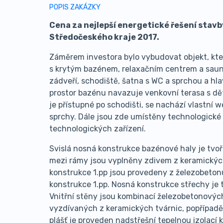
POPIS ZAKÁZKY
Cena za nejlepší energetické řešení stavb
Středočeského kraje 2017.
Záměrem investora bylo vybudovat objekt, kte
s krytým bazénem, relaxačním centrem a saun
zádveří, schodiště, šatna s WC a sprchou a hl
prostor bazénu navazuje venkovní terasa s dět
je přístupné po schodišti, se nachází vlastní w
sprchy. Dále jsou zde umístěny technologické
technologických zařízení.
Svislá nosná konstrukce bazénové haly je tvo
mezi rámy jsou vyplněny zdivem z keramickýc
konstrukce 1.pp jsou provedeny z železobetonu,
konstrukce 1.pp. Nosná konstrukce střechy je
Vnitřní stěny jsou kombinací železobetonovýc
vyzdívaných z keramických tvárnic, popřípadě 
plášť je proveden nadstřešní tepelnou izolací