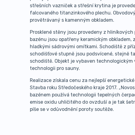
střešních vazniček a střešní krytina je prove
falcovaného titanzinkového plechu. Obvodový 
provětrávaný s kamenným obkladem.
Prosklené stěny jsou provedeny z hliníkových pr
bazénu jsou opatřeny keramickým obkladem, z
hladkými sádrovými omítkami. Schodiště z příz
schodišťové stupně jsou podsvícené, stejně ta
schodiště. Objekt je vybaven technologickým
technologii pro sauny.
Realizace získala cenu za nejlepší energetické
Stavba roku Středočeského kraje 2017. „Novos
bazénem používá technologii tepelných čerpad
emise oxidu uhličitého do ovzduší a je tak šetr
píše se v odůvodnění poroty soutěže.