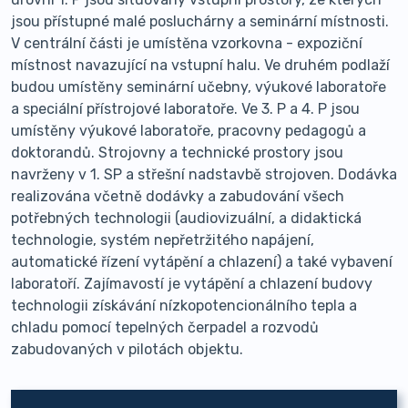
jsou přístupné malé posluchárny a seminární místnosti.
V centrální části je umístěna vzorkovna - expoziční
místnost navazující na vstupní halu. Ve druhém podlaží
budou umístěny seminární učebny, výukové laboratoře
a speciální přístrojové laboratoře. Ve 3. P a 4. P jsou
umístěny výukové laboratoře, pracovny pedagogů a
doktorandů. Strojovny a technické prostory jsou
navrženy v 1. SP a střešní nadstavbě strojoven. Dodávka
realizována včetně dodávky a zabudování všech
potřebných technologii (audiovizuální, a didaktická
technologie, systém nepřetržitého napájení,
automatické řízení vytápění a chlazení) a také vybavení
laboratoří. Zajímavostí je vytápění a chlazení budovy
technologii získávání nízkopotencionálního tepla a
chladu pomocí tepelných čerpadel a rozvodů
zabudovaných v pilotách objektu.