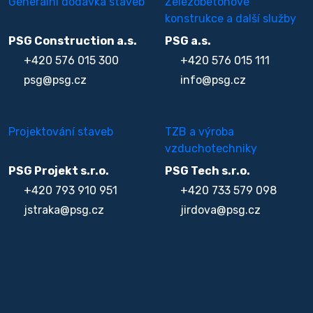
Generální dodávka staveb
Železobetonové
konstrukce a další služby
PSG Construction a.s.
PSG a.s.
+420 576 015 300
+420 576 015 111
psg@psg.cz
info@psg.cz
Projektování staveb
TZB a výroba
vzduchotechniky
PSG Projekt s.r.o.
PSG Tech s.r.o.
+420 793 910 951
+420 733 579 098
jstraka@psg.cz
jirdova@psg.cz