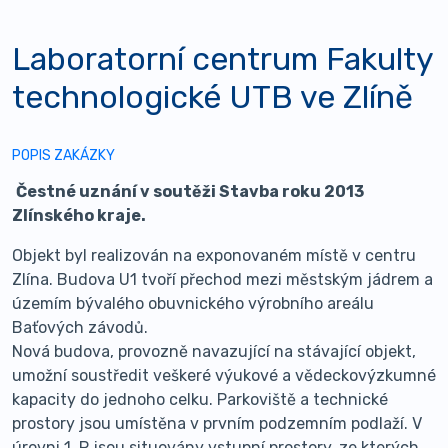
Laboratorní centrum Fakulty
technologické UTB ve Zlíně
POPIS ZAKÁZKY
Čestné uznání v soutěži Stavba roku 2013
Zlínského kraje.
Objekt byl realizován na exponovaném místě v centru
Zlína. Budova U1 tvoří přechod mezi městským jádrem a
územím bývalého obuvnického výrobního areálu
Baťových závodů.
Nová budova, provozně navazující na stávající objekt,
umožní soustředit veškeré výukové a vědeckovýzkumné
kapacity do jednoho celku. Parkoviště a technické
prostory jsou umístěna v prvním podzemním podlaží. V
úrovni 1. P jsou situovány vstupní prostory, ze kterých