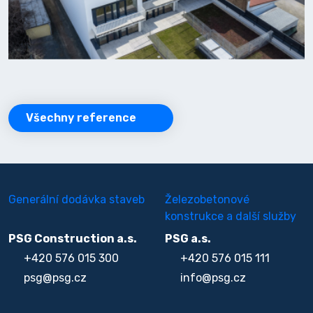
Všechny reference
Generální dodávka staveb
Železobetonové
konstrukce a další služby
PSG Construction a.s.
PSG a.s.
+420 576 015 300
+420 576 015 111
psg@psg.cz
info@psg.cz