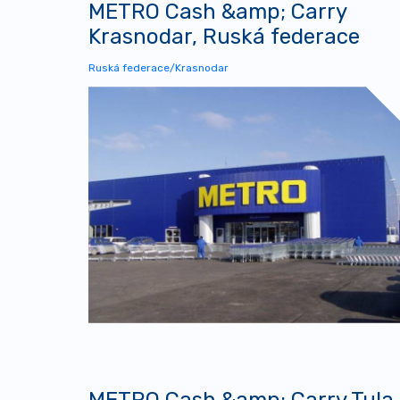
METRO Cash &amp; Carry
Krasnodar, Ruská federace
Ruská federace/Krasnodar
METRO Cash &amp; Carry Tula,