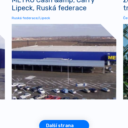
Lipeck, Ruská federace
t
Ruská federace/Lipeck
Če
Další strana