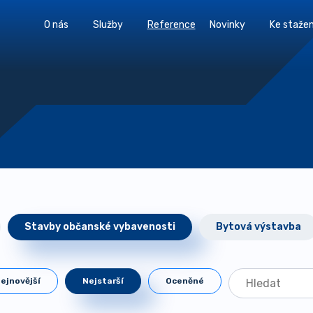
O nás
Služby
Reference
Novinky
Ke stažen
Stavby občanské vybavenosti
Bytová výstavba
ejnovější
Nejstarší
Oceněné