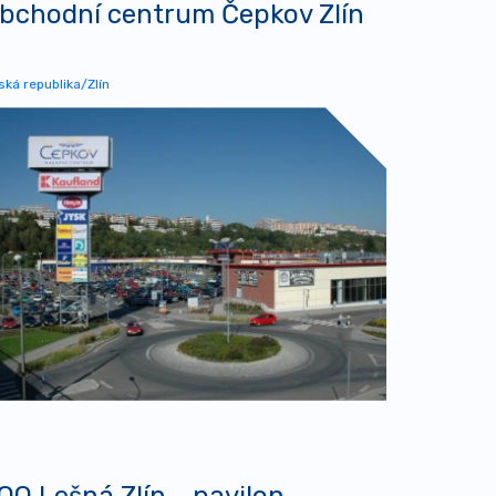
bchodní centrum Čepkov Zlín
ská republika/Zlín
OO Lešná Zlín - pavilon