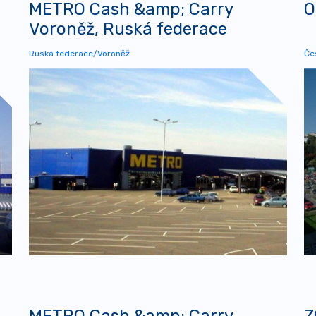
METRO Cash &amp; Carry
O
Voroněž, Ruská federace
Ruská federace/Voroněž
Če
METRO Cash &amp; Carry
Z