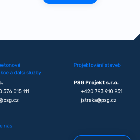
betonové
Projektování staveb
kce a další služby
s.
PSG Projekt s.r.o.
 576 015 111
+420 793 910 951
@psg.cz
jstraka@psg.cz
e nás