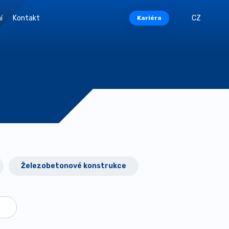
í
Kontakt
CZ
Kariéra
Železobetonové konstrukce