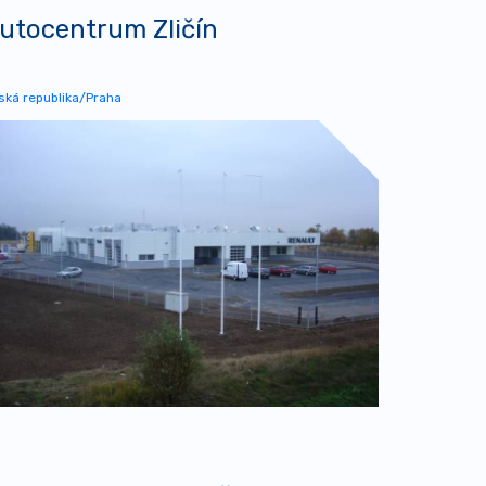
utocentrum Zličín
ská republika/Praha