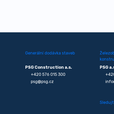
Generální dodávka staveb
Železo
konstru
PSG Construction a.s.
PSG a.
+420 576 015 300
+420
psg@psg.cz
info
Sledujt