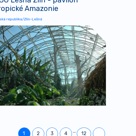
ropické Amazonie
ská republika/Zlín-Lešná
…
1
2
3
4
12