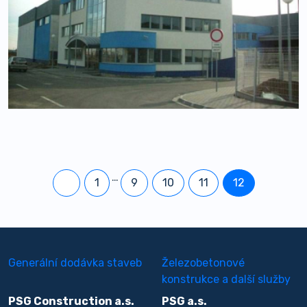
…
1
9
10
11
12
Generální dodávka staveb
Železobetonové
konstrukce a další služby
PSG Construction a.s.
PSG a.s.