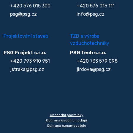
+420 576 015 300
+420 576 015 111
psg@psg.cz
info@psg.cz
Projektování staveb
TZB a výroba
vzduchotechniky
PSG Projekt s.r.o.
PSG Tech s.r.o.
+420 793 910 951
+420 733 579 098
jstraka@psg.cz
jirdova@psg.cz
Obchodní podmínky
Ochrana osobních údajů
Ochrana oznamovatele