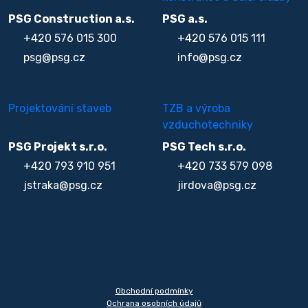
PSG Construction a.s.
PSG a.s.
+420 576 015 300
+420 576 015 111
psg@psg.cz
info@psg.cz
Projektování staveb
TZB a výroba
vzduchotechniky
PSG Projekt s.r.o.
PSG Tech s.r.o.
+420 793 910 951
+420 733 579 098
jstraka@psg.cz
jirdova@psg.cz
Obchodní podmínky
Ochrana osobních údajů