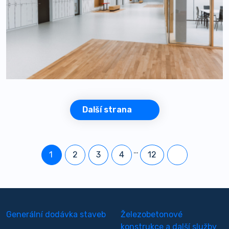
Další strana
…
1
2
3
4
12
Generální dodávka staveb
Železobetonové
konstrukce a další služby