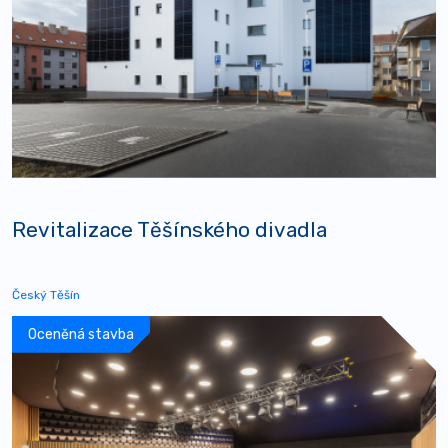
Revitalizace Těšínského divadla
Český Těšín
Oceněná stavba