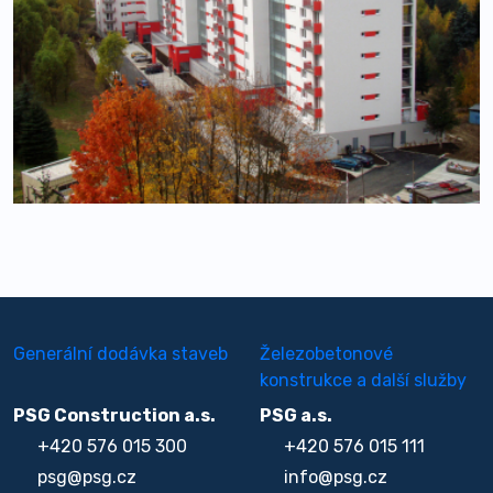
Generální dodávka staveb
Železobetonové
konstrukce a další služby
PSG Construction a.s.
PSG a.s.
+420 576 015 300
+420 576 015 111
psg@psg.cz
info@psg.cz