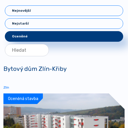
Nejnovější
Nejstarší
Oceněné
Bytový dům Zlín-Křiby
Zlín
Oceněná stavba