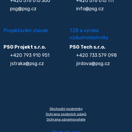
+420 576 015 300
+420 576 015 111
psg@psg.cz
info@psg.cz
Projektování staveb
TZB a výroba
vzduchotechniky
PSG Projekt s.r.o.
PSG Tech s.r.o.
+420 793 910 951
+420 733 579 098
jstraka@psg.cz
jirdova@psg.cz
Obchodní podmínky
Ochrana osobních údajů
Ochrana oznamovatele