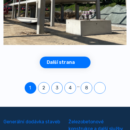
Další strana
…
1
2
3
4
8
Generální dodávka staveb
Železobetonové
konstrukce a další služby