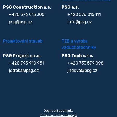
PSG Construction a.s.
PSG a.s.
+420 576 015 300
+420 576 015 111
psg@psg.cz
info@psg.cz
Projektování staveb
TZB a výroba
vzduchotechniky
PSG Projekt s.r.o.
PSG Tech s.r.o.
+420 793 910 951
+420 733 579 098
jstraka@psg.cz
jirdova@psg.cz
Obchodní podmínky
Ochrana osobních údajů