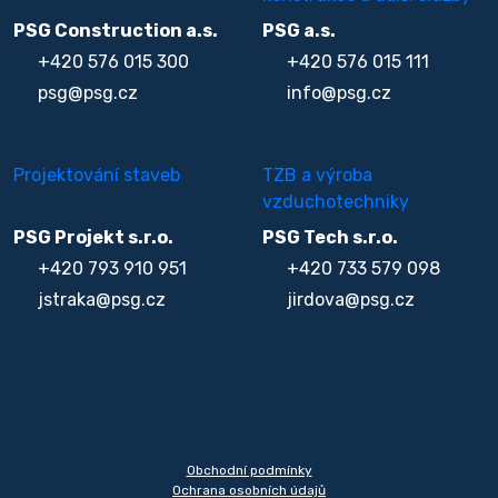
PSG Construction a.s.
PSG a.s.
+420 576 015 300
+420 576 015 111
psg@psg.cz
info@psg.cz
Projektování staveb
TZB a výroba
vzduchotechniky
PSG Projekt s.r.o.
PSG Tech s.r.o.
+420 793 910 951
+420 733 579 098
jstraka@psg.cz
jirdova@psg.cz
Obchodní podmínky
Ochrana osobních údajů