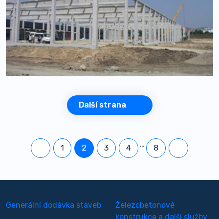
Další strana
…
1
2
3
4
8
Generální dodávka staveb
Železobetonové
konstrukce a další služby