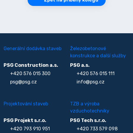
Generální dodávka staveb
Železobetonové
konstrukce a další služby
PSG Construction a.s.
PSG a.s.
+420 576 015 300
+420 576 015 111
psg@psg.cz
info@psg.cz
Projektování staveb
TZB a výroba
vzduchotechniky
PSG Projekt s.r.o.
PSG Tech s.r.o.
+420 793 910 951
+420 733 579 098