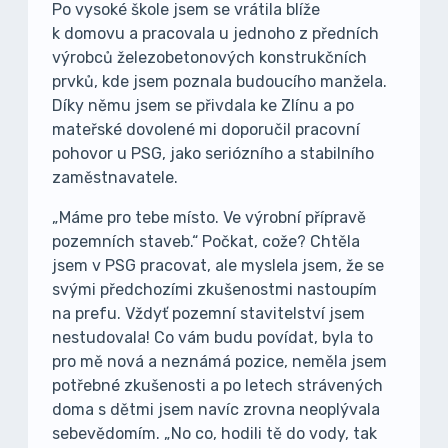
Po vysoké škole jsem se vrátila blíže
k domovu a pracovala u jednoho z předních
výrobců železobetonových konstrukčních
prvků, kde jsem poznala budoucího manžela.
Díky němu jsem se přivdala ke Zlínu a po
mateřské dovolené mi doporučil pracovní
pohovor u PSG, jako seriózního a stabilního
zaměstnavatele.
„Máme pro tebe místo. Ve výrobní přípravě
pozemních staveb.“ Počkat, cože? Chtěla
jsem v PSG pracovat, ale myslela jsem, že se
svými předchozími zkušenostmi nastoupím
na prefu. Vždyť pozemní stavitelství jsem
nestudovala! Co vám budu povídat, byla to
pro mě nová a neznámá pozice, neměla jsem
potřebné zkušenosti a po letech strávených
doma s dětmi jsem navíc zrovna neoplývala
sebevědomím. „No co, hodili tě do vody, tak