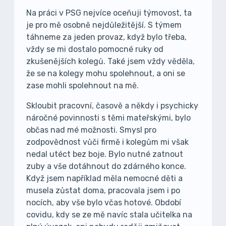
Na práci v PSG nejvíce oceňuji týmovost, ta
je pro mě osobně nejdůležitější. S týmem
táhneme za jeden provaz, když bylo třeba,
vždy se mi dostalo pomocné ruky od
zkušenějších kolegů. Také jsem vždy věděla,
že se na kolegy mohu spolehnout, a oni se
zase mohli spolehnout na mě.
Skloubit pracovní, časově a někdy i psychicky
náročné povinnosti s těmi mateřskými, bylo
občas nad mé možnosti. Smysl pro
zodpovědnost vůči firmě i kolegům mi však
nedal utéct bez boje. Bylo nutné zatnout
zuby a vše dotáhnout do zdárného konce.
Když jsem například měla nemocné děti a
musela zůstat doma, pracovala jsem i po
nocích, aby vše bylo včas hotové. Období
covidu, kdy se ze mě navíc stala učitelka na