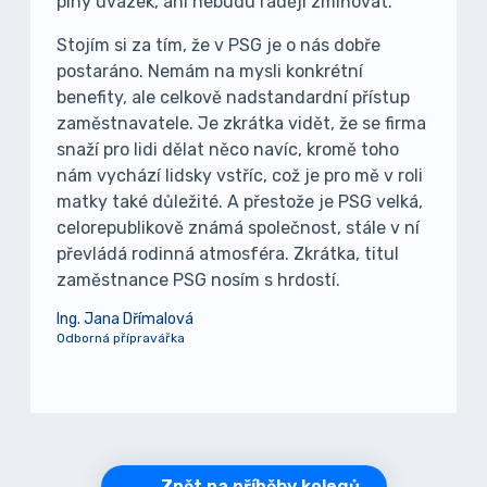
plný úvazek, ani nebudu raději zmiňovat.
Stojím si za tím, že v PSG je o nás dobře
postaráno. Nemám na mysli konkrétní
benefity, ale celkově nadstandardní přístup
zaměstnavatele. Je zkrátka vidět, že se firma
snaží pro lidi dělat něco navíc, kromě toho
nám vychází lidsky vstříc, což je pro mě v roli
matky také důležité. A přestože je PSG velká,
celorepublikově známá společnost, stále v ní
převládá rodinná atmosféra. Zkrátka, titul
zaměstnance PSG nosím s hrdostí.
Ing. Jana Dřímalová
Odborná přípravářka
Zpět na příběhy kolegů