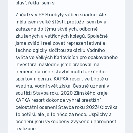
plav“, řekla jsem si.
Začátky v PSG nebyly vůbec snadné. Ale
měla jsem velké štěstí, protože jsem byla
zařazena do týmu skvělých, odborně
zkušených a vstřícných kolegů. Společně
jsme zvládli realizovat reprezentativní a
technologicky složitou zakázku Vodního
světa ve Velkých Karlovicích pro opakovaného
investora, následně jsme pracovali na
neméně náročné stavbě multifunkčního
sportovní centra KAPKA resort ve Lhotě u
Vsetína. Vodní svět získal Čestné uznání v
soutěži Stavba roku 2020 Zlínského kraje,
KAPKA resort dokonce vyhrál prestižní
celostátní ocenění Stavba roku 2023! Člověka
to potěší, ale je to něco za něco. Úspěchy a
ocenění jsou vykoupeny zvýšenou náročností
realizace.