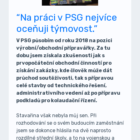
“Na práci v PSG nejvíce
oceňuji týmovost.”
V PSG působím od roku 2018 na pozici
výrobní/obchodní přípravářky. Za tu
dobu jsem získala zkušenosti jak s
prvopočáteční obchodní činností pro
získání zakázky, kde člověk může dát
průchod soutěživosti, tak s přípravou
celé stavby od technického řešení,
administrativního vedení až po přípravu
podkladů pro kolaudační řízení.
Stavařina však nebyla můj sen. Při
rozhodování se o svém budoucím zaměstnání
jsem se dokonce hlásila na dvě naprosto
rozdílné střední školy, a to na vojenskou a