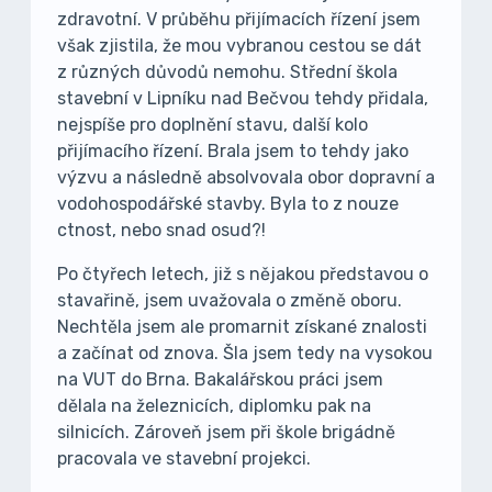
zdravotní. V průběhu přijímacích řízení jsem
však zjistila, že mou vybranou cestou se dát
z různých důvodů nemohu. Střední škola
stavební v Lipníku nad Bečvou tehdy přidala,
nejspíše pro doplnění stavu, další kolo
přijímacího řízení. Brala jsem to tehdy jako
výzvu a následně absolvovala obor dopravní a
vodohospodářské stavby. Byla to z nouze
ctnost, nebo snad osud?!
Po čtyřech letech, již s nějakou představou o
stavařině, jsem uvažovala o změně oboru.
Nechtěla jsem ale promarnit získané znalosti
a začínat od znova. Šla jsem tedy na vysokou
na VUT do Brna. Bakalářskou práci jsem
dělala na železnicích, diplomku pak na
silnicích. Zároveň jsem při škole brigádně
pracovala ve stavební projekci.