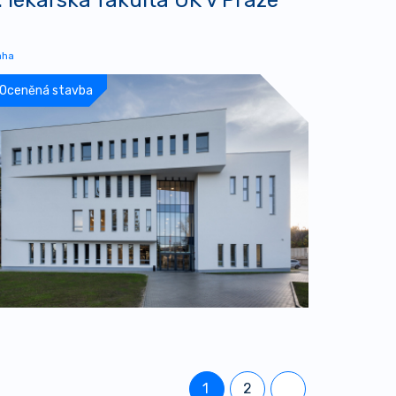
aha
Oceněná stavba
1
2