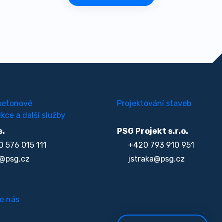
betonové
Projektování staveb
kce a další služby
s.
PSG Projekt s.r.o.
 576 015 111
+420 793 910 951
@psg.cz
jstraka@psg.cz
e nás