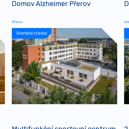
Domov Alzheimer Přerov
D
Přerov
So
Oceněná stavba
Multifunkční sportovní centrum
2