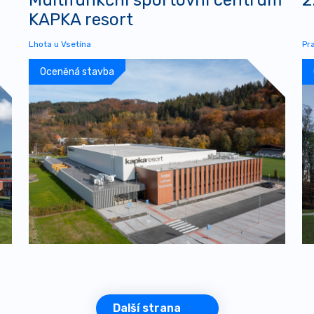
KAPKA resort
Lhota u Vsetína
Pr
Oceněná stavba
Další strana