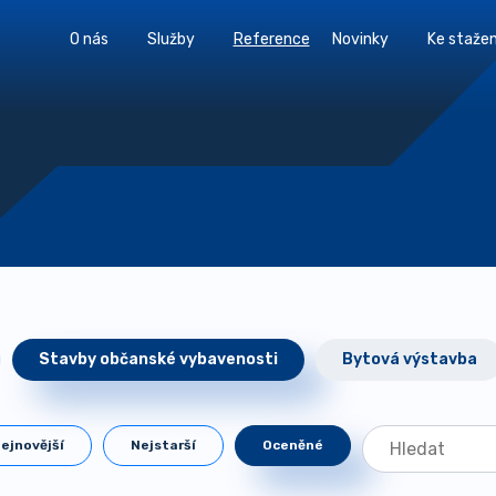
O nás
Služby
Reference
Novinky
Ke stažen
Stavby občanské vybavenosti
Bytová výstavba
ejnovější
Nejstarší
Oceněné