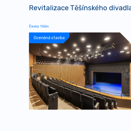
Revitalizace Těšínského divadl
Český Těšín
Oceněná stavba