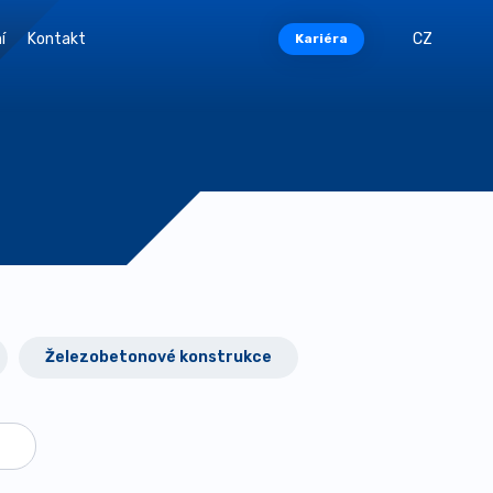
í
Kontakt
CZ
Kariéra
Železobetonové konstrukce