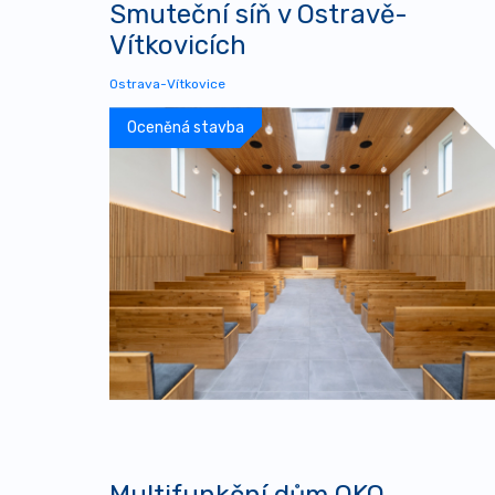
Smuteční síň v Ostravě-
Vítkovicích
Ostrava-Vítkovice
Oceněná stavba
Multifunkční dům OKO