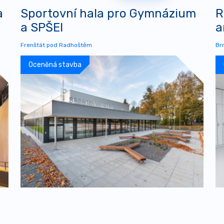
a
Sportovní hala pro Gymnázium
R
a SPŠEI
a
Frenštát pod Radhoštěm
Br
Oceněná stavba