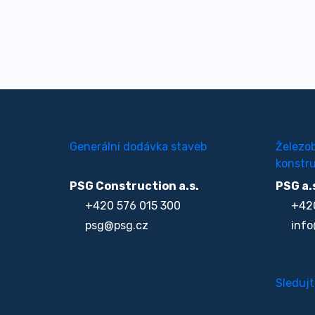
Generální dodávka staveb
Železo
konstru
PSG Construction a.s.
PSG a.
+420 576 015 300
+420
psg@psg.cz
info
Sledujt