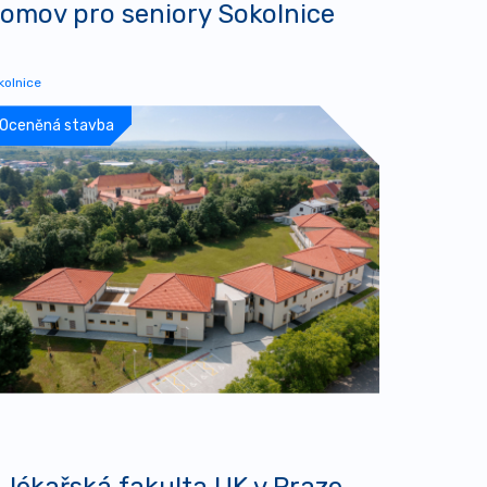
omov pro seniory Sokolnice
kolnice
Oceněná stavba
. lékařská fakulta UK v Praze