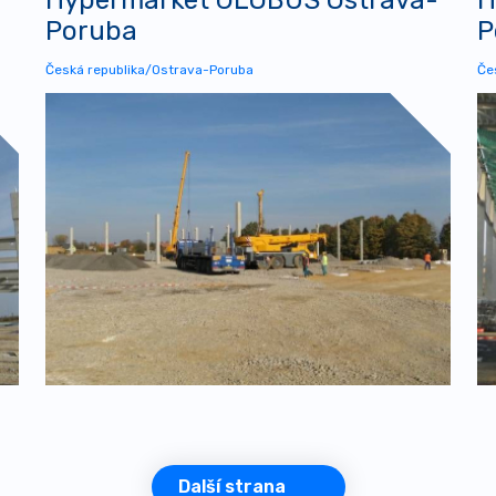
Poruba
P
Česká republika/Ostrava-Poruba
Če
Další strana