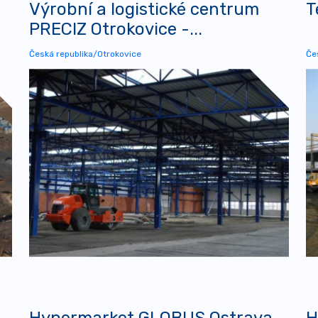
Výrobní a logistické centrum
T
PRECIZ Otrokovice -...
Česká republika/Otrokovice
Če
Hypermarket GLOBUS Ostrava-
H