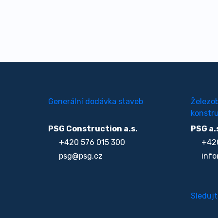
Generální dodávka staveb
Železo
konstru
PSG Construction a.s.
PSG a.
+420 576 015 300
+420
psg@psg.cz
info
Sledujt