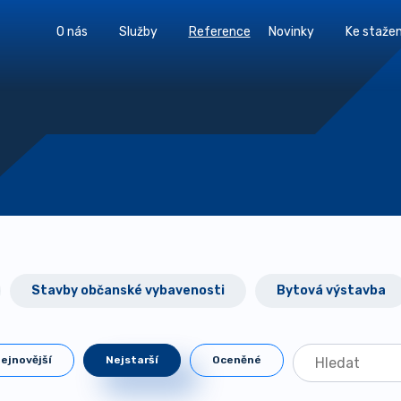
O nás
Služby
Reference
Novinky
Ke stažen
Stavby občanské vybavenosti
Bytová výstavba
ejnovější
Nejstarší
Oceněné