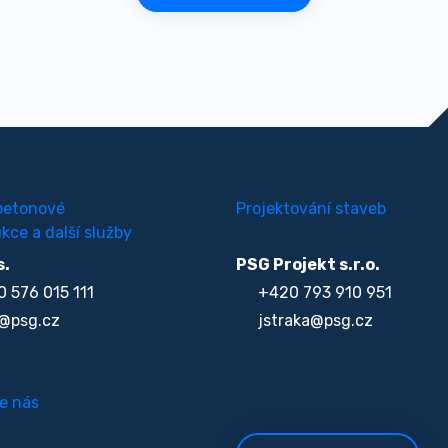
betonové
Projektování staveb
kce a další služby
s.
PSG Projekt s.r.o.
 576 015 111
+420 793 910 951
@psg.cz
jstraka@psg.cz
e nás