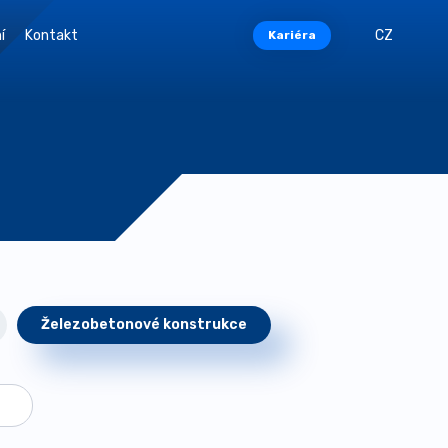
í
Kontakt
CZ
Kariéra
Železobetonové konstrukce