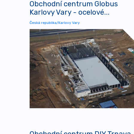
Obchodní centrum Globus
Karlovy Vary - ocelové...
Česká republika/Karlovy Vary
Obchodní centrum DIY Trnava,