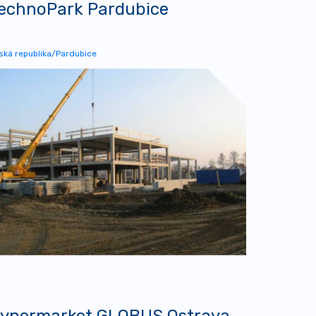
echnoPark Pardubice
ská republika/Pardubice
ypermarket GLOBUS Ostrava-