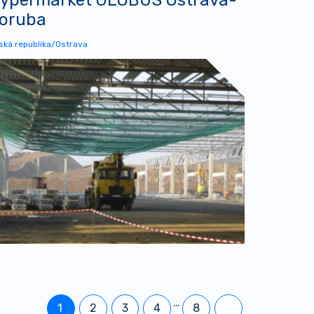
oruba
ská republika/Ostrava
…
1
2
3
4
8