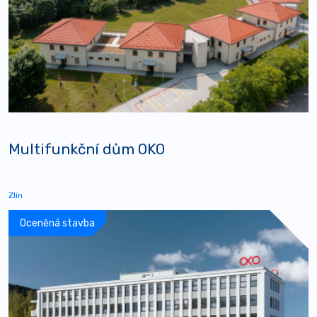
Multifunkční dům OKO
Zlín
Oceněná stavba