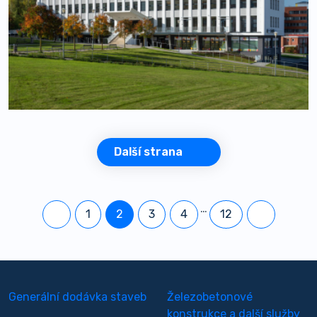
Další strana
…
1
2
3
4
12
Generální dodávka staveb
Železobetonové
konstrukce a další služby