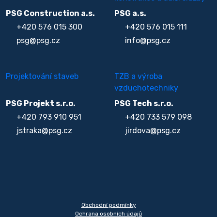
PSG Construction a.s.
PSG a.s.
+420 576 015 300
+420 576 015 111
psg@psg.cz
info@psg.cz
Projektování staveb
TZB a výroba
vzduchotechniky
PSG Projekt s.r.o.
PSG Tech s.r.o.
+420 793 910 951
+420 733 579 098
jstraka@psg.cz
jirdova@psg.cz
Obchodní podmínky
Ochrana osobních údajů