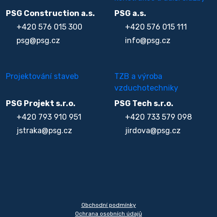
PSG Construction a.s.
PSG a.s.
+420 576 015 300
+420 576 015 111
psg@psg.cz
info@psg.cz
Projektování staveb
TZB a výroba
vzduchotechniky
PSG Projekt s.r.o.
PSG Tech s.r.o.
+420 793 910 951
+420 733 579 098
jstraka@psg.cz
jirdova@psg.cz
Obchodní podmínky
Ochrana osobních údajů