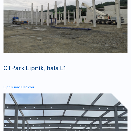
CTPark Lipník, hala L1
Lipník nad Bečvou