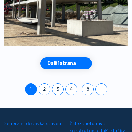
Další strana
…
1
2
3
4
8
Generální dodávka staveb
Železobetonové
konstrukce a další služby