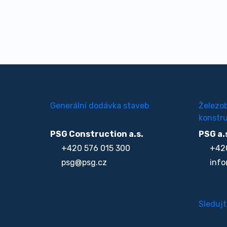
Generální dodávka staveb
Železo
konstru
PSG Construction a.s.
PSG a.
+420 576 015 300
+420
psg@psg.cz
info
Sledujt