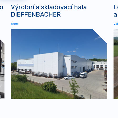
or
Výrobní a skladovací hala
L
DIEFFENBACHER
a
Brno
Val