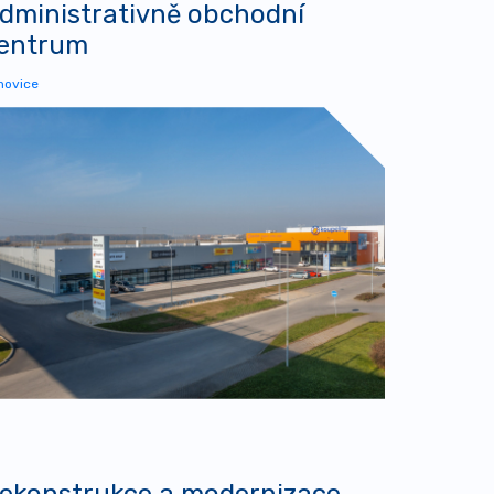
dministrativně obchodní
entrum
novice
ekonstrukce a modernizace