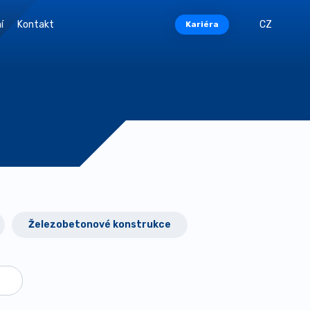
í
Kontakt
CZ
Kariéra
Železobetonové konstrukce