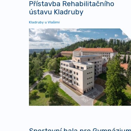
Přístavba Rehabilitačního
ústavu Kladruby
Kladruby u Vlašimi
Sportovní hala pro Gymnáziu