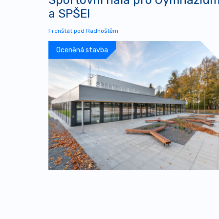
a SPŠEI
Frenštát pod Radhoštěm
Oceněná stavba