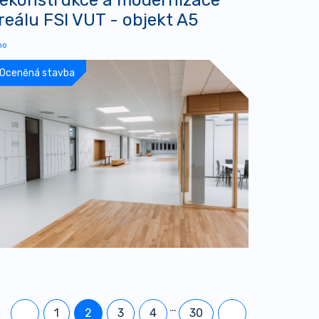
reálu FSI VUT - objekt A5
no
Oceněná stavba
…
1
2
3
4
30