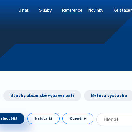
O nás
Služby
Reference
Novinky
Ke stažen
Stavby občanské vybavenosti
Bytová výstavba
ejnovější
Nejstarší
Oceněné