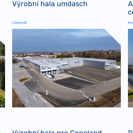
Výrobní hala umdasch
A
c
Litomyšl
Ku
m
Výrobní hala pro Copeland
R