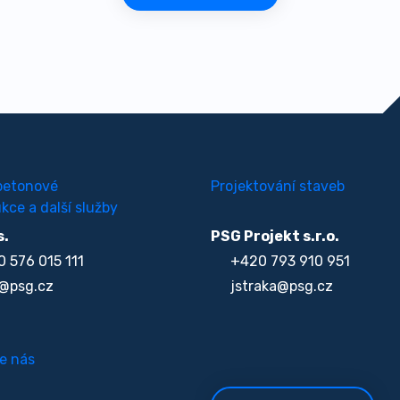
betonové
Projektování staveb
kce a další služby
s.
PSG Projekt s.r.o.
 576 015 111
+420 793 910 951
@psg.cz
jstraka@psg.cz
e nás