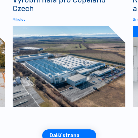
Czech
a
Mikulov
Br
Další strana